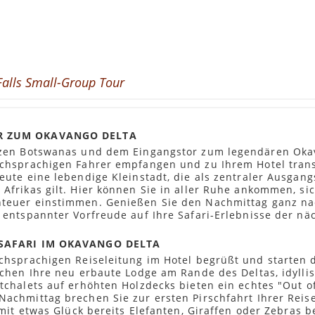
Falls Small-Group Tour
OR ZUM OKAVANGO DELTA
rzen Botswanas und dem Eingangstor zum legendären Oka
schsprachigen Fahrer empfangen und zu Ihrem Hotel trans
ute eine lebendige Kleinstadt, die als zentraler Ausgangs
Afrikas gilt. Hier können Sie in aller Ruhe ankommen, si
nteuer einstimmen. Genießen Sie den Nachmittag ganz n
 entspannter Vorfreude auf Ihre Safari-Erlebnisse der nä
E SAFARI IM OKAVANGO DELTA
hsprachigen Reiseleitung im Hotel begrüßt und starten di
ichen Ihre neu erbaute Lodge am Rande des Deltas, idylli
tchalets auf erhöhten Holzdecks bieten ein echtes "Out o
achmittag brechen Sie zur ersten Pirschfahrt Ihrer Reise
 mit etwas Glück bereits Elefanten, Giraffen oder Zebras