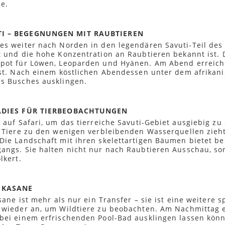
he.
TI – BEGEGNUNGEN MIT RAUBTIEREN
s weiter nach Norden in den legendären Savuti-Teil des 
 und die hohe Konzentration an Raubtieren bekannt ist. 
pot für Löwen, Leoparden und Hyänen. Am Abend erreiche
ist. Nach einem köstlichen Abendessen unter dem afrikan
s Busches ausklingen.
ARADIES FÜR TIERBEOBACHTUNGEN
 auf Safari, um das tierreiche Savuti-Gebiet ausgiebig 
e Tiere zu den wenigen verbleibenden Wasserquellen zieht
Die Landschaft mit ihren skelettartigen Bäumen bietet be
angs. Sie halten nicht nur nach Raubtieren Ausschau, s
lkert.
 KASANE
sane ist mehr als nur ein Transfer – sie ist eine weitere
 wieder an, um Wildtiere zu beobachten. Am Nachmittag e
bei einem erfrischenden Pool-Bad ausklingen lassen könn