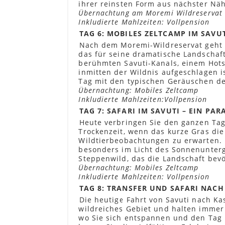
ihrer reinsten Form aus nächster Nä
Übernachtung am Moremi Wildreservat
Inkludierte Mahlzeiten: Vollpension
TAG 6: MOBILES ZELTCAMP IM SAVU
Nach dem Moremi-Wildreservat geht e
das für seine dramatische Landschaft
berühmten Savuti-Kanals, einem Hots
inmitten der Wildnis aufgeschlagen 
Tag mit den typischen Geräuschen de
Übernachtung: Mobiles Zeltcamp
Inkludierte Mahlzeiten:Vollpension
TAG 7: SAFARI IM SAVUTI – EIN P
Heute verbringen Sie den ganzen Tag
Trockenzeit, wenn das kurze Gras di
Wildtierbeobachtungen zu erwarten. 
besonders im Licht des Sonnenunterg
Steppenwild, das die Landschaft bevö
Übernachtung: Mobiles Zeltcamp
Inkludierte Mahlzeiten: Vollpension
TAG 8: TRANSFER UND SAFARI NACH
Die heutige Fahrt von Savuti nach Ka
wildreiches Gebiet und halten immer
wo Sie sich entspannen und den Tag 