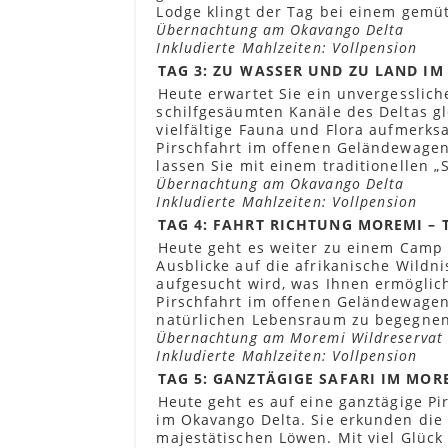
Lodge klingt der Tag bei einem gemü
Übernachtung am Okavango Delta
Inkludierte Mahlzeiten: Vollpension
TAG 3: ZU WASSER UND ZU LAND I
Heute erwartet Sie ein unvergesslich
schilfgesäumten Kanäle des Deltas gle
vielfältige Fauna und Flora aufmerk
Pirschfahrt im offenen Geländewagen 
lassen Sie mit einem traditionellen 
Übernachtung am Okavango Delta
Inkludierte Mahlzeiten: Vollpension
TAG 4: FAHRT RICHTUNG MOREMI –
Heute geht es weiter zu einem Camp 
Ausblicke auf die afrikanische Wildn
aufgesucht wird, was Ihnen ermöglic
Pirschfahrt im offenen Geländewagen,
natürlichen Lebensraum zu begegnen
Übernachtung am Moremi Wildreservat
Inkludierte Mahlzeiten: Vollpension
TAG 5: GANZTÄGIGE SAFARI IM MOR
Heute geht es auf eine ganztägige Pi
im Okavango Delta. Sie erkunden die 
majestätischen Löwen. Mit viel Glück