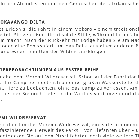
tlichen Abendessen und den Geräuschen der afrikanische
M OKAVANGO DELTA
es Erlebnis: die Fahrt in einem Mokoro – einem tradition
itet. Sie genießen die absolute Stille, während Ihr erfah
sam macht. Nach der Rückkehr zur Lodge haben Sie am Na
oder eine Bootssafari, um das Delta aus einer anderen P
„Sundowner“ inmitten der Wildnis ausklingen.
 TIERBEOBACHTUNGEN AUS ERSTER REIHE
nahe dem Moremi Wildreservat. Schon auf der Fahrt dorth
is. Ihr Camp befindet sich an einer großen Wasserstelle, 
ht, Tiere zu beobachten, ohne das Camp zu verlassen. Am 
 bei der Sie noch tiefer in die Wildnis vordringen und d
.
EMI-WILDRESERVAT
rschfahrt in das Moremi-Wildreservat, eines der renommi
faszinierende Tierwelt des Parks – von Elefanten über Flu
 entdecken Sie auf den Pirschfahrten noch viele weitere T