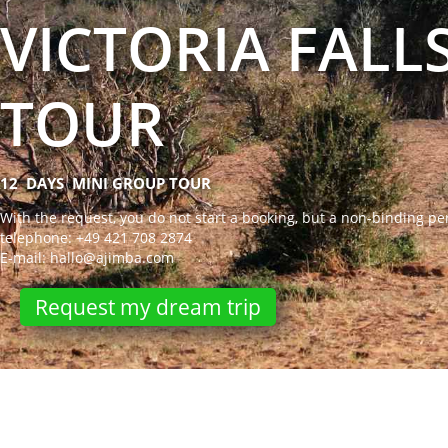
VICTORIA FAL
TOUR
12
DAYS
MINI GROUP TOUR
With the request, you do not start a booking, but a non-binding pe
telephone:
+49 421 708 2874
E-mail: hallo@ajimba.com
Request my dream trip