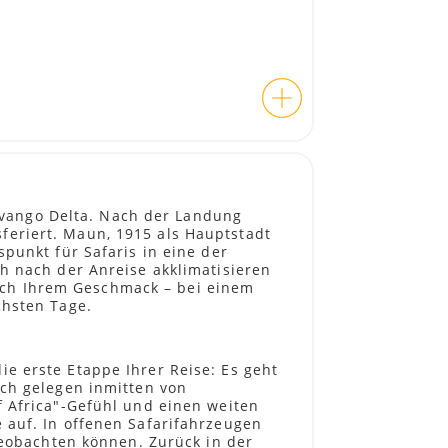
vango Delta. Nach der Landung
feriert. Maun, 1915 als Hauptstadt
punkt für Safaris in eine der
ch nach der Anreise akklimatisieren
ach Ihrem Geschmack – bei einem
chsten Tage.
e erste Etappe Ihrer Reise: Es geht
sch gelegen inmitten von
f Africa"-Gefühl und einen weiten
 auf. In offenen Safarifahrzeugen
 beobachten können. Zurück in der