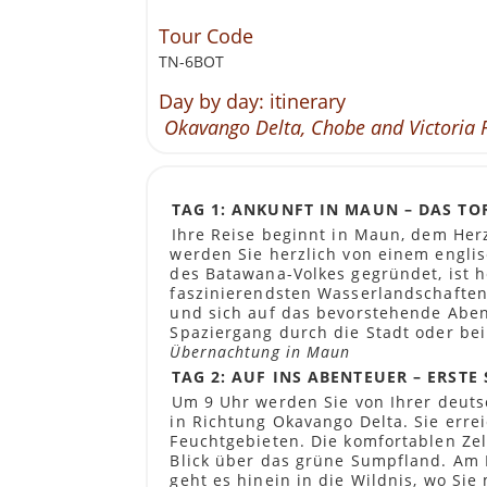
Tour Code
TN-6BOT
Day by day: itinerary
Okavango Delta, Chobe and Victoria 
TAG 1: ANKUNFT IN MAUN – DAS T
Ihre Reise beginnt in Maun, dem He
werden Sie herzlich von einem engli
des Batawana-Volkes gegründet, ist he
faszinierendsten Wasserlandschaften 
und sich auf das bevorstehende Abe
Spaziergang durch die Stadt oder bei
Übernachtung in Maun
TAG 2: AUF INS ABENTEUER – ERST
Um 9 Uhr werden Sie von Ihrer deutsc
in Richtung Okavango Delta. Sie erre
Feuchtgebieten. Die komfortablen Zel
Blick über das grüne Sumpfland. Am N
geht es hinein in die Wildnis, wo Sie