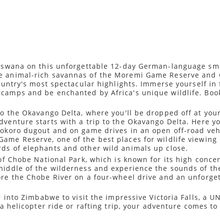
otswana on this unforgettable 12-day German-language sma
e animal-rich savannas of the Moremi Game Reserve and C
country's most spectacular highlights. Immerse yourself in
 camps and be enchanted by Africa's unique wildlife. Boo
to the Okavango Delta, where you'll be dropped off at you
dventure starts with a trip to the Okavango Delta. Here 
Mokoro dugout and on game drives in an open off-road vehi
ame Reserve, one of the best places for wildlife viewing 
rds of elephants and other wild animals up close.
 of Chobe National Park, which is known for its high concen
middle of the wilderness and experience the sounds of the
lore the Chobe River on a four-wheel drive and an unforge
r into Zimbabwe to visit the impressive Victoria Falls, a 
 a helicopter ride or rafting trip, your adventure comes to 