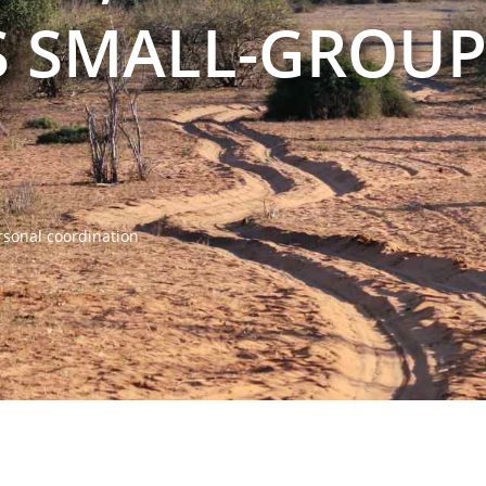
LS SMALL-GROU
rsonal coordination