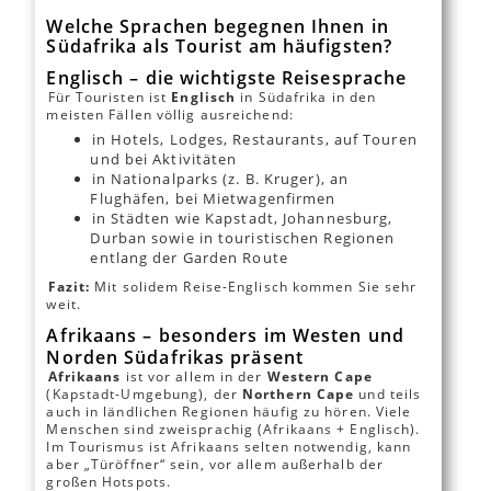
Welche Sprachen begegnen Ihnen in
Südafrika als Tourist am häufigsten?
Englisch – die wichtigste Reisesprache
Für Touristen ist
Englisch
in Südafrika in den
meisten Fällen völlig ausreichend:
in Hotels, Lodges, Restaurants, auf Touren
und bei Aktivitäten
in Nationalparks (z. B. Kruger), an
Flughäfen, bei Mietwagenfirmen
in Städten wie Kapstadt, Johannesburg,
Durban sowie in touristischen Regionen
entlang der Garden Route
Fazit:
Mit solidem Reise-Englisch kommen Sie sehr
weit.
Afrikaans – besonders im Westen und
Norden Südafrikas präsent
Afrikaans
ist vor allem in der
Western Cape
(Kapstadt-Umgebung), der
Northern Cape
und teils
auch in ländlichen Regionen häufig zu hören. Viele
Menschen sind zweisprachig (Afrikaans + Englisch).
Im Tourismus ist Afrikaans selten notwendig, kann
aber „Türöffner“ sein, vor allem außerhalb der
großen Hotspots.