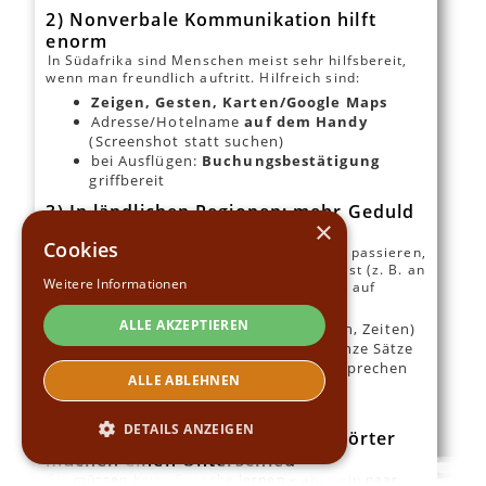
2) Nonverbale Kommunikation hilft
enorm
In Südafrika sind Menschen meist sehr hilfsbereit,
wenn man freundlich auftritt. Hilfreich sind:
Zeigen, Gesten, Karten/Google Maps
Adresse/Hotelname
auf dem Handy
(Screenshot statt suchen)
bei Ausflügen:
Buchungsbestätigung
griffbereit
3) In ländlichen Regionen: mehr Geduld
×
einplanen
Cookies
Abseits der touristischen Zentren kann es passieren,
dass Englisch weniger selbstverständlich ist (z. B. an
Weitere Informationen
kleinen Tankstellen, in lokalen Shops oder auf
Märkten). Dann helfen:
ALLE AKZEPTIEREN
einfache Begriffe (Richtung, Zahlen, Zeiten)
Orte/Highlights
nennen statt ganze Sätze
im Zweifel:
jemand Jüngeren
ansprechen
ALLE ABLEHNEN
(häufig sehr gutes Englisch durch
Schule/Medien)
DETAILS ANZEIGEN
4) Mini-Sprachhelfer: ein paar Wörter
machen einen Unterschied
Sie müssen keine Sprache lernen – aber ein paar