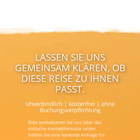
LASSEN SIE UNS
GEMEINSAM KLÄREN, OB
DIESE REISE ZU IHNEN
PASST.
Unverbindlich | kostenfrei | ohne
Buchungsverpflichtung
Bitte kontaktieren Sie uns über das
einfache Kontaktformular unten.
Sollten Sie eine konkrete Anfrage für