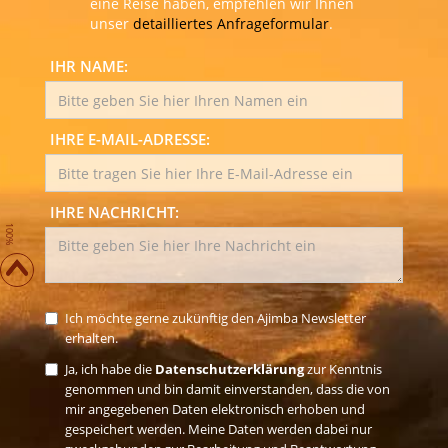
eine Reise haben, empfehlen wir Ihnen
unser
detailliertes Anfrageformular
.
IHR NAME:
IHRE E-MAIL-ADRESSE:
IHRE NACHRICHT:
100%
Ich möchte gerne zukünftig den Ajimba Newsletter
erhalten.
Ja, ich habe die
Datenschutzerklärung
zur Kenntnis
genommen und bin damit einverstanden, dass die von
mir angegebenen Daten elektronisch erhoben und
gespeichert werden. Meine Daten werden dabei nur