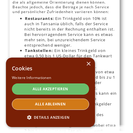
die als allgemeine Orientierung dienen können.
Beachte jedoch, dass die Beträge je nach Service
und persönlicher Zufriedenheit variieren können:
Restaurants:
Ein Trinkgeld von 10% ist
auch in Tansania üblich, falls der Service
nicht bereits in der Rechnung enthalten ist.
Bei hervorragendem Service kann es etwas
mehr sein, bei unzureichendem Service
entsprechend weniger.
Tankstellen:
Ein kleines Trinkgeld von
etwa 0,50 bis 1 US-Dollar für den Tankwart
ist angemessen, wenn zusätzliche
×
Dienstleistungen erbracht wurden.
Cookies
Parkplatzwächter:
Ein Trinkgeld von etwa
0,50 US-Dollar für kurze Stopps und bis zu 1
Weitere Informationen
US-Dollar für längere Parkzeiten oder
besonderen Service ist angebracht.
ALLE AKZEPTIEREN
Hotels:
Für Gepäckträger in Hotels kann ein
Trinkgeld von etwa 1 US-Dollar pro
Gepäckstück gegeben werden. Trinkgelder
ALLE ABLEHNEN
für Zimmermädchen und andere
Dienstleistungen können am Ende des
DETAILS ANZEIGEN
Aufenthalts in einer gemeinsamen
Trinkgeldbox hinterlegt werden, wobei etwa
2 bis 5 US-Dollar pro Tag als Richtwert