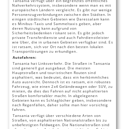
Tansania verfügt über ein begrenztes öffentliches
Nahverkehrssystem, insbesondere wenn man es mit
europäischen Ländern vergleicht. Es gibt nur wenige
Personenzugverbindungen zwischen den Städten. In
einigen städtischen Gebieten wie Daressalam kann
es Minibus-Taxis und Sammeltaxis geben, aber
deren Nutzung kann aufgrund von
Sicherheitsbedenken riskant sein. Es gibt jedoch
private Transferdienste und auch Fahrdienstleister
wie Uber, die in urbanen Gebieten verfügbar sind. Es
ist ratsam, sich vor Ort nach den besten lokalen
Transportlösungen zu erkundigen.
Autofahren:
Tansania hat Linksverkehr. Die Straßen in Tansania
sind generell gut ausgebaut. Die meisten
Hauptstraßen und touristischen Routen sind
asphaltiert, was bedeutet, dass ein herkömmliches
Auto ausreicht. Dennoch ist es ratsam, ein robustes
Fahrzeug, wie einen 2x4 Geländewagen oder SUV, zu
mieten, da dies das Fahren auf nicht asphaltierten
Straßen komfortabler macht. In abgelegenen
Gebieten kann es Schlaglöcher geben, insbesondere
nach Regenfällen, daher sollte man hier vorsichtig
fahren.
Tansania verfügt über verschiedene Arten von
Straßen, von asphaltierten Nationalstraßen bis zu
unbefestigten Feldwegen. Die Nationalstraßen sind