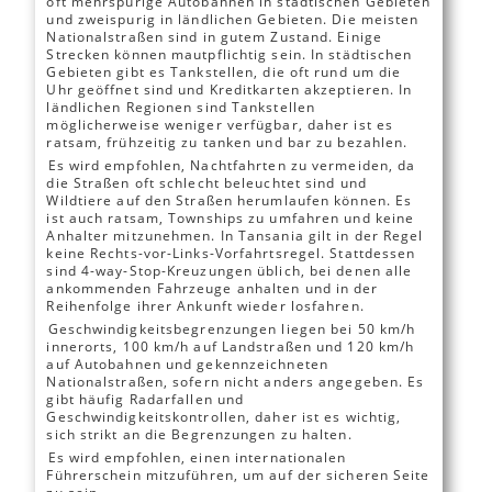
oft mehrspurige Autobahnen in städtischen Gebieten
und zweispurig in ländlichen Gebieten. Die meisten
Nationalstraßen sind in gutem Zustand. Einige
Strecken können mautpflichtig sein. In städtischen
Gebieten gibt es Tankstellen, die oft rund um die
Uhr geöffnet sind und Kreditkarten akzeptieren. In
ländlichen Regionen sind Tankstellen
möglicherweise weniger verfügbar, daher ist es
ratsam, frühzeitig zu tanken und bar zu bezahlen.
Es wird empfohlen, Nachtfahrten zu vermeiden, da
die Straßen oft schlecht beleuchtet sind und
Wildtiere auf den Straßen herumlaufen können. Es
ist auch ratsam, Townships zu umfahren und keine
Anhalter mitzunehmen. In Tansania gilt in der Regel
keine Rechts-vor-Links-Vorfahrtsregel. Stattdessen
sind 4-way-Stop-Kreuzungen üblich, bei denen alle
ankommenden Fahrzeuge anhalten und in der
Reihenfolge ihrer Ankunft wieder losfahren.
Geschwindigkeitsbegrenzungen liegen bei 50 km/h
innerorts, 100 km/h auf Landstraßen und 120 km/h
auf Autobahnen und gekennzeichneten
Nationalstraßen, sofern nicht anders angegeben. Es
gibt häufig Radarfallen und
Geschwindigkeitskontrollen, daher ist es wichtig,
sich strikt an die Begrenzungen zu halten.
Es wird empfohlen, einen internationalen
Führerschein mitzuführen, um auf der sicheren Seite