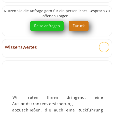
Nutzen Sie die Anfrage gern für ein persönliches Gespräch zu
offenen Fragen.
Reise anfragen
Zurück
Wissenswertes
14 Tage Namibia, Botswana &
Victoria Falls – 3 Länder Rundreise
2026
Diese 14-tägige deutschsprachige Rundreise führt Sie durch
die faszinierendsten Landschaften und Nationalparks im
VERSICHERUNG:
südlichen Afrika. Von den roten Dünen des Sossusvlei über
die Tierparadiese im Etosha und Chobe Nationalpark bis zu
Wir raten Ihnen dringend, eine
den majestätischen Victoria Falls in Simbabwe erleben Sie die
Auslandskrankenversicherung
Höhepunkte von
Namibia, Botswana und Simbabwe
in einer
einzigen, perfekt organisierten Reise.
abzuschließen, die auch eine Rückführung