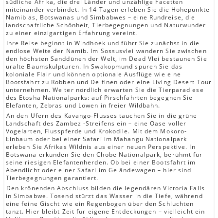
südliche Afrika, die drei Länder und unzählige Facetten
miteinander verbindet. In 14 Tagen erleben Sie die Höhepunkte
Namibias, Botswanas und Simbabwes – eine Rundreise, die
landschaftliche Schönheit, Tierbegegnungen und Naturwunder
zu einer einzigartigen Erfahrung vereint.
Ihre Reise beginnt in Windhoek und führt Sie zunächst in die
endlose Weite der Namib. Im Sossusvlei wandern Sie zwischen
den höchsten Sanddünen der Welt, im Dead Vlei bestaunen Sie
uralte Baumskulpturen. In Swakopmund spüren Sie das
koloniale Flair und können optionale Ausflüge wie eine
Bootsfahrt zu Robben und Delfinen oder eine Living Desert Tour
unternehmen. Weiter nördlich erwarten Sie die Tierparadiese
des Etosha Nationalparks: auf Pirschfahrten begegnen Sie
Elefanten, Zebras und Löwen in freier Wildbahn.
An den Ufern des Kavango-Flusses tauchen Sie in die grüne
Landschaft des Zambezi-Streifens ein – eine Oase voller
Vogelarten, Flusspferde und Krokodile. Mit dem Mokoro-
Einbaum oder bei einer Safari im Mahangu Nationalpark
erleben Sie Afrikas Wildnis aus einer neuen Perspektive. In
Botswana erkunden Sie den Chobe Nationalpark, berühmt für
seine riesigen Elefantenherden. Ob bei einer Bootsfahrt im
Abendlicht oder einer Safari im Geländewagen – hier sind
Tierbegegnungen garantiert.
Den krönenden Abschluss bilden die legendären Victoria Falls
in Simbabwe. Tosend stürzt das Wasser in die Tiefe, während
eine feine Gischt wie ein Regenbogen über den Schluchten
tanzt. Hier bleibt Zeit für eigene Entdeckungen – vielleicht ein