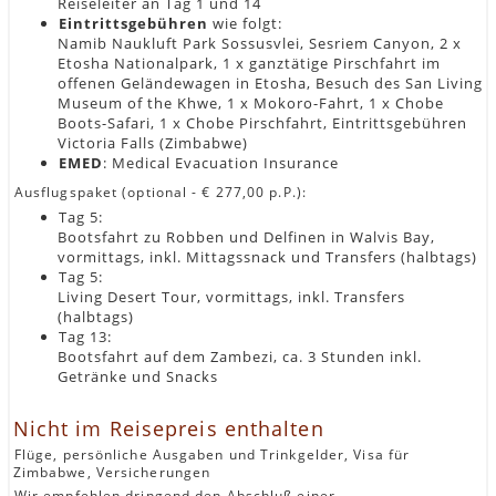
Reiseleiter an Tag 1 und 14
Eintrittsgebühren
wie folgt:
Namib Naukluft Park Sossusvlei, Sesriem Canyon, 2 x
Etosha Nationalpark, 1 x ganztätige Pirschfahrt im
offenen Geländewagen in Etosha, Besuch des San Living
Museum of the Khwe, 1 x Mokoro-Fahrt, 1 x Chobe
Boots-Safari, 1 x Chobe Pirschfahrt, Eintrittsgebühren
Victoria Falls (Zimbabwe)
EMED
: Medical Evacuation Insurance
Ausflugspaket (optional - € 277,00 p.P.):
Tag 5:
Bootsfahrt zu Robben und Delfinen in Walvis Bay,
vormittags, inkl. Mittagssnack und Transfers (halbtags)
Tag 5:
Living Desert Tour, vormittags, inkl. Transfers
(halbtags)
Tag 13:
Bootsfahrt auf dem Zambezi, ca. 3 Stunden inkl.
Getränke und Snacks
Nicht im Reisepreis enthalten
Flüge, persönliche Ausgaben und Trinkgelder, Visa für
Zimbabwe, Versicherungen
Wir empfehlen dringend den Abschluß einer