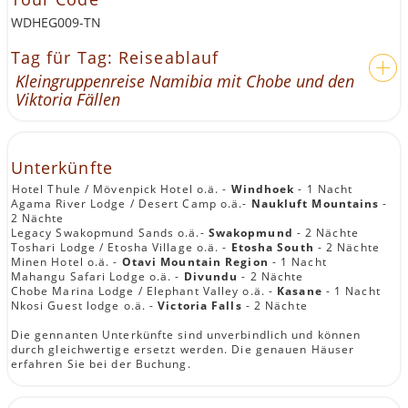
WDHEG009-TN
Tag für Tag: Reiseablauf
Kleingruppenreise Namibia mit Chobe und den
Viktoria Fällen
Unterkünfte
Hotel Thule / Mövenpick Hotel o.ä. -
Windhoek
- 1 Nacht
Agama River Lodge / Desert Camp o.ä.-
Naukluft Mountains
-
2 Nächte
Legacy Swakopmund Sands o.ä.-
Swakopmund
- 2 Nächte
Toshari Lodge / Etosha Village o.ä. -
Etosha South
- 2 Nächte
Minen Hotel o.ä. -
Otavi Mountain Region
- 1 Nacht
Mahangu Safari Lodge o.ä. -
Divundu
- 2 Nächte
Chobe Marina Lodge / Elephant Valley o.ä. -
Kasane
- 1 Nacht
Nkosi Guest lodge o.ä. -
Victoria Falls
- 2 Nächte
Die gennanten Unterkünfte sind unverbindlich und können
durch gleichwertige ersetzt werden. Die genauen Häuser
erfahren Sie bei der Buchung.