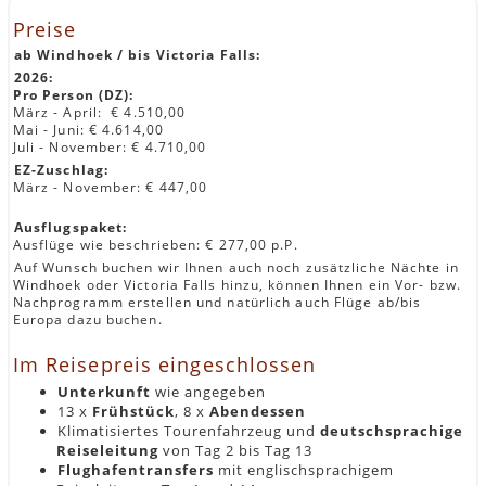
Preise
ab Windhoek / bis Victoria Falls:
2026:
Pro Person (DZ):
März - April: € 4.510,00
Mai - Juni: € 4.614,00
Juli - November: € 4.710,00
EZ-Zuschlag:
März - November: € 447,00
Ausflugspaket:
Ausflüge wie beschrieben: € 277,00 p.P.
Auf Wunsch buchen wir Ihnen auch noch zusätzliche Nächte in
Windhoek oder Victoria Falls hinzu, können Ihnen ein Vor- bzw.
Nachprogramm erstellen und natürlich auch Flüge ab/bis
Europa dazu buchen.
Im Reisepreis eingeschlossen
Unterkunft
wie angegeben
13 x
Frühstück
, 8 x
Abendessen
Klimatisiertes Tourenfahrzeug und
deutschsprachige
Reiseleitung
von Tag 2 bis Tag 13
Flughafentransfers
mit englischsprachigem