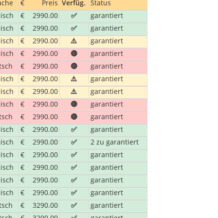
ellt
ache
€
Preis
Verfüg.
Status
t Hilfe der Gruppe zubereitet
lisch
€
2990.00
✅
garantiert
es Menü bereitgestellt
lisch
€
2990.00
✅
garantiert
lisch
€
2990.00
⚠️
garantiert
lisch
€
2990.00
🔴
garantiert
FMA]
 Mauer aus Speerspitzen, wie die 200 km lange Bergkette
tsch
€
2990.00
🔴
garantiert
 wir Richtung Süden an den Rand der Drakensberge. Hier
lisch
€
2990.00
⚠️
garantiert
ten.
lisch
€
2990.00
⚠️
garantiert
ellt
t Hilfe der Gruppe zubereitet
lisch
€
2990.00
🔴
garantiert
 Hilfe der Gruppe zubereitet
tsch
€
2990.00
🔴
garantiert
lisch
€
2990.00
✅
garantiert
 Dies ist ein langer Tag, und mit einem langen Mittagssto
lisch
€
2990.00
✅
2 zu garantiert
lisch
€
2990.00
✅
garantiert
lisch
€
2990.00
✅
garantiert
lisch
€
2990.00
✅
garantiert
it, entlang kleiner Gebirgsbachläufe zu wandern und die
lisch
€
2990.00
✅
garantiert
ensbergen besuchen wir den Nelson Mandela Capture Si
tsch
€
3290.00
✅
garantiert
Hilfe der Gruppe zubereitet
tsch
€
3290.00
✅
garantiert