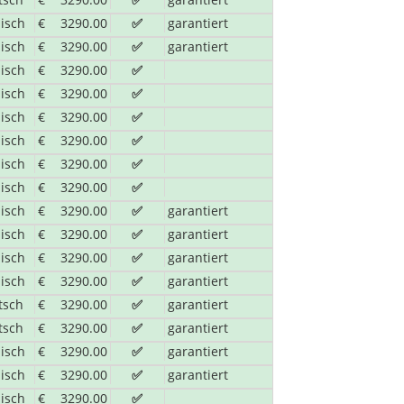
t Hilfe der Gruppe zubereitet
lisch
€
3290.00
✅
garantiert
 Hilfe der Gruppe zubereitet
lisch
€
3290.00
✅
garantiert
lisch
€
3290.00
✅
lisch
€
3290.00
✅
nd unberührtes Naturparadies in Südafrika geblieben. Es
lisch
€
3290.00
✅
Flächen und ursprüngliche Waldgebiete zu bestaunen. Wi
lisch
€
3290.00
✅
Hilfe der Gruppe zubereitet
lisch
€
3290.00
✅
t Hilfe der Gruppe zubereitet
 Hilfe der Gruppe zubereitet
lisch
€
3290.00
✅
lisch
€
3290.00
✅
garantiert
it . Die Straße dauert lang, mit Vieh und vielen Dörfern, 
lisch
€
3290.00
✅
garantiert
lisch
€
3290.00
✅
garantiert
lisch
€
3290.00
✅
garantiert
tsch
€
3290.00
✅
garantiert
fügung. Das ist die beste Gelegenheit, die Gegend zu erk
tsch
€
3290.00
✅
garantiert
lisch
€
3290.00
✅
garantiert
Hilfe der Gruppe zubereitet
t Hilfe der Gruppe zubereitet
lisch
€
3290.00
✅
garantiert
 Hilfe der Gruppe zubereitet
lisch
€
3290.00
✅