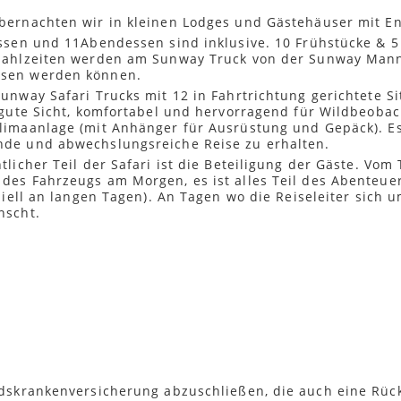
ildnis Afrikas!
bernachten wir in kleinen Lodges und Gästehäuser mit En
ellt
essen und 11Abendessen sind inklusive. 10 Frühstücke &
t Hilfe der Gruppe zubereitet
 Mahlzeiten werden am Sunway Truck von der Sunway Mann
 Hilfe der Gruppe zubereitet
ossen werden können.
unway Safari Trucks mit 12 in Fahrtrichtung gerichtete S
e gute Sicht, komfortabel und hervorragend für Wildbeoba
n variabler Dauer.
limaanlage (mit Anhänger für Ausrüstung und Gepäck). Es
nde und abwechslungsreiche Reise zu erhalten.
ahrzeugen des Nationalparks.
licher Teil der Safari ist die Beteiligung der Gäste. Vo
des Fahrzeugs am Morgen, es ist alles Teil des Abenteuer
st Camps. Welches genau, teilen wir Ihnen unterwegs mit.
eziell an langen Tagen). An Tagen wo die Reiseleiter sich
nscht.
chen, ist das Malalotja Nature Reserve im Gebirge von eSw
iedlicher Lebensräume, von flachem Grasland über dicht
turreservat zu Fuß und genießen die fantastischen Ber
wir die Nacht in einer gemütlichen Berghütte verbringen
Hilfe der Gruppe zubereitet
t Hilfe der Gruppe zubereitet
ndskrankenversicherung abzuschließen, die auch eine Rüc
es Menü bereitgestellt