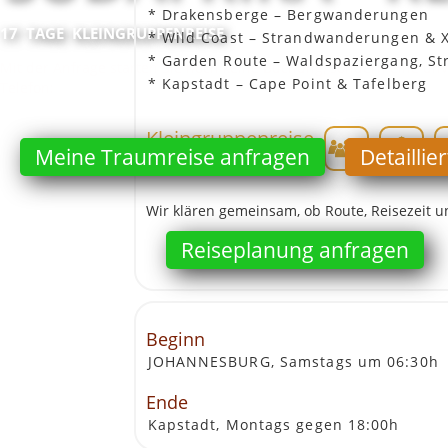
* Drakensberge – Bergwanderungen
17
TAGE
KLEINGRUPPENREISE
* Wild Coast – Strandwanderungen & 
* Garden Route – Waldspaziergang, S
Mit der Anfrage starten Sie noch keine Buchung, sondern eine un
* Kapstadt – Cape Point & Tafelberg
Telefon:
+49 421 708 2874
Email: hallo@ajimba.com
Kleingruppenreise
Meine Traumreise anfragen
Detaillie
Entdecker Reise
Wir klären gemeinsam, ob Route, Reisezeit u
Reiseplanung anfragen
Beginn
JOHANNESBURG, Samstags um 06:30h
Ende
Kapstadt, Montags gegen 18:00h