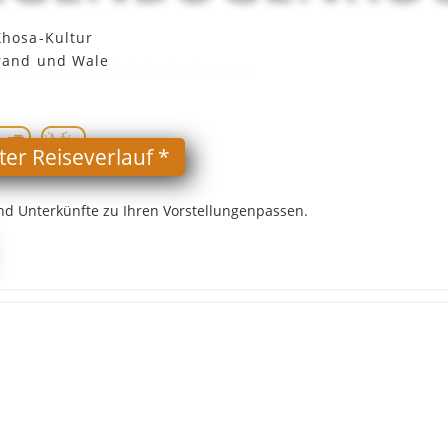
Xhosa-Kultur
trand und Wale
verbindliche persönliche Abstimmung-
rter Reiseverlauf *
nd Unterkünfte zu Ihren Vorstellungenpassen.