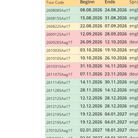
Frühstück wird von der Lodge bereitgest
Beginn
Ende
Spr
Tour Code
Mittagessen wir von der Reiseleitung mi
08.08.2026
24.08.2026
eng
260808SAa17
Abendessen wird von der Lodge als fest
15.08.2026
31.08.2026
eng
260815SAa17
22.08.2026
07.09.2026
eng
260822SAa17
Tag 7: Central Drakensberg
12.09.2026
28.09.2026
eng
DRAKENSBERG GEBIRGE
[Blockhütte 
260912SAa17
Die Drakensberge oder “Ukhahlamba”,
26.09.2026
12.10.2026
deu
260926SAag17
Weltkulturerbe. Von Zululand fahren
03.10.2026
19.10.2026
eng
261003SAa17
malerischen Landhaus oder Blockhüt
10.10.2026
26.10.2026
eng
261010SAa17
Frühstück wird von der Lodge bereitgest
Mittagessen wir von der Reiseleitung mi
31.10.2026
16.11.2026
eng
261031SAa17
Abendessen wir von der Reiseleitung mit
07.11.2026
23.11.2026
deu
261107SAag17
Distanz/Zeit:
14.11.2026
30.11.2026
eng
261114SAa17
±500km, 7 Std. tatsächliche Fahrzeit.
Std.
28.11.2026
14.12.2026
eng
261128SAa17
12.12.2026
28.12.2026
eng
261212SAa17
Tag 8: Central Drakensberg
12.12.2026
28.12.2026
eng
261212SAa17
DRAKENSBERG GEBIRGE
19.12.2026
04.01.2027
eng
261219SAa17
Wir verbringen den heutigen Tag dam
19.12.2026
04.01.2027
eng
261219SAa17
genießen. Auf dem Weg zu den Drak
Respekt erweisen.
02.01.2027
18.01.2027
deu
270102SAag17
Frühstück wir von der Reiseleitung mit 
02.01.2027
18.01.2027
deu