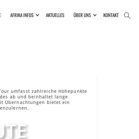
E
AFRIKA INFOS
AKTUELLES
ÜBER UNS
KONTAKT
E
AFRIKA INFOS
AKTUELLES
ÜBER UNS
KONTAKT
 Tour umfasst zahlreiche Höhepunkte
andes ab und beinhaltet lange
it Übernachtungen bietet ein
nenzulernen.
UTE