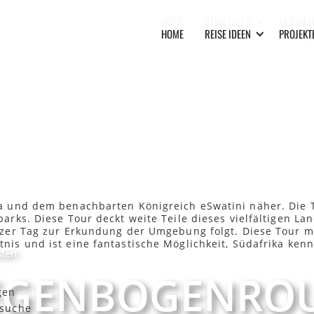
HOME
REISE IDEEN
PROJEKT
HOME
REISE IDEEN
PROJEKT
ka und dem benachbarten Königreich eSwatini näher. Die
parks. Diese Tour deckt weite Teile dieses vielfältigen L
anzer Tag zur Erkundung der Umgebung folgt. Diese Tour m
tnis und ist eine fantastische Möglichkeit, Südafrika ken
sten
REGENBOGENRO
gen
esuche