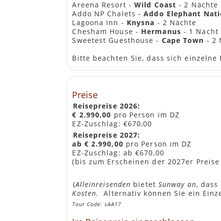
Abendessen wird von der Lodge als fest
Areena Resort -
Wild Coast
- 2 Nächte
Distanz/Zeit:
Addo NP Chalets -
Addo Elephant Nati
±620 km, 8 Std. tatsächliche Fahrzei
Lagoona Inn -
Knysna
- 2 Nächte
Rondavels einen Gesamtreisetag von 
Chesham House -
Hermanus
- 1 Nacht
Sweetest Guesthouse -
Cape Town
- 2 
Tag 2: Kruger Private Reserves
Bitte beachten Sie, dass sich einzeln
GREATER KRUGER
Heute stehen wir früh zu unserer Ga
Lodge, um den spektakulären Sonnen
Preise
bevor die Lodge uns ein herzhaftes A
Reisepreise 2026:
Frühstück wird von der Lodge bereitgest
€ 2.990,00
pro Person im DZ
Mittagessen wir von der Reiseleitung mi
EZ-Zuschlag: €670,00
Abendessen wird von der Lodge als fest
Reisepreise 2027:
Distanz/Zeit:
ab € 2.990,00
pro Person im DZ
±150km, heute machen wir Pirschfahr
EZ-Zuschlag: ab €670,00
(bis zum Erscheinen der 2027er Preise 
Tag 3: Central Kruger
KRÜGER NATIONAL PARK
(
Alleinreisenden
bietet
Sunway an
, dass
Bevor wir uns auf den Weg zurück zu
Kosten.
Alternativ können Sie ein Einz
erkunden dabei den Busch zu Fuß. Der
Tour Code: sAA17
weltweit größte Artenvielfalt zu bes
Tierbeobachtungen und so können wir 