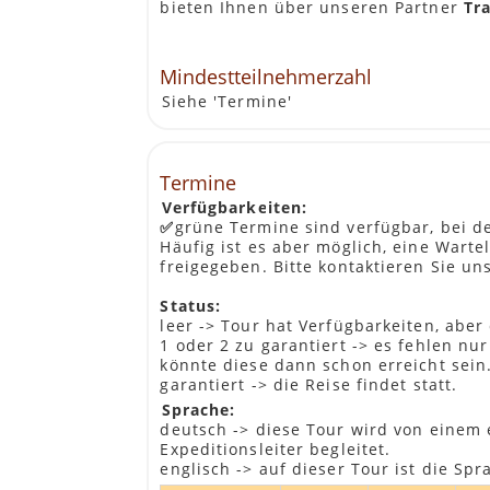
bieten Ihnen über unseren Partner
Tra
Distanz/Zeit:
±200km, 4 Std. tatsächliche Fahrzeit
einem Grenzübergang zu einem lange
Mindestteilnehmerzahl
Siehe 'Termine'
Tag 5: Hluhluwe
ZULULAND
[Zeltlodge FMA]
Wir besuchen einen Handwerksmarkt 
kann. Zurück in Südafrika machen wi
Termine
einheimische Führer auf einen Spazi
Verfügbarkeiten:
Wild zu finden. Nyala Antilopen, Nil
✅
grüne Termine sind verfügbar, bei 
Frühstück wird von der Lodge bereitgest
Häufig ist es aber möglich, eine Wart
Mittagessen wir von der Reiseleitung mi
freigegeben. Bitte kontaktieren Sie un
Abendessen wird von der Lodge als fest
Status:
Distanz/Zeit:
leer -> Tour hat Verfügbarkeiten, aber 
±295km, 6 Std. tatsächliche Fahrzeit
1 oder 2 zu garantiert -> es fehlen n
einen Reisetag von ±8 Std.
könnte diese dann schon erreicht sein
garantiert -> die Reise findet statt.
Tag 6: Hluhluwe
Sprache:
ZULULAND
deutsch -> diese Tour wird von einem 
Expeditionsleiter begleitet.
Heute machen wir eine Pirschfahrt i
englisch -> auf dieser Tour ist die Spr
einem Besuch einer einheimischen Z