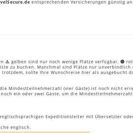
velSecure.de
entsprechenden Versicherungen günstig an
. Die Straßen sind hügelig, und dies kann in Kombination
n Tag von ±7 Std. werden.
nahe Mbabane, wo man eine faszinierende Vielfalt an 
r uns auf den Weg zu unserer privaten Lodge im Ukuwela 
ergang durch das Buschfeld und die Flussebene des Msin
pferde, sowie der geheimnisvolle Leopard sind alle in die
den
⚠️
gelben sind nur noch wenige Plätze verfügbar,
🔴
rot
ellt
eliste zu buchen. Manchmal sind Plätze nur unverbindlich
t Hilfe der Gruppe zubereitet
s trotzdem, sollte Ihre Wunschreise hier als ausgebucht d
es Menü bereitgestellt
die Mindestteilnehmerzahl (vier Gäste) ist noch nicht erre
, exkl. Besichtigung und Grenzformalitäten, wir halten a
ur noch ein oder zwei Gäste, um die Mindestteilnehmerzahl
.
englischsprachigen Expeditionsleiter mit Übersetzter od
m Hluhluwe Wildreservat, einem Schutzgebiet für die gefä
ache englisch.
ulu Gemeinde.