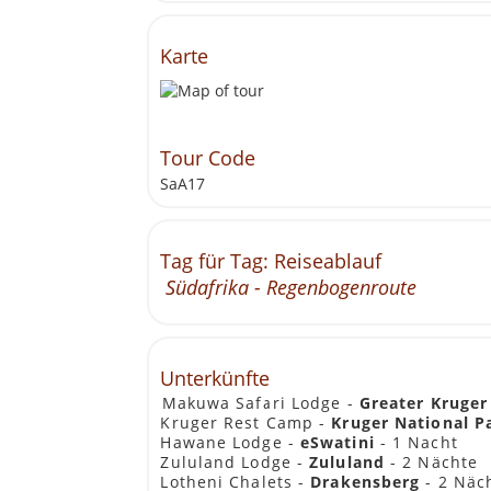
Karte
Tour Code
SaA17
Tag für Tag: Reiseablauf
Südafrika - Regenbogenroute
Tag 1: Kruger Private Reserves
JOHANNESBURG – GREATER KRUGER
Unterkünfte
Nach der Tour-Vorbesprechung verla
Makuwa Safari Lodge -
Greater Kruger
Panorama-Pässe, grüne Täler, Flüsse,
Kruger Rest Camp -
Kruger National P
weltweit übertreffen die außergewöh
Hawane Lodge -
eSwatini
- 1 Nacht
God’s Window, bevor wir zu unserer L
Zululand Lodge -
Zululand
- 2 Nächte
Mittagessen wir von der Reiseleitung mi
Lotheni Chalets -
Drakensberg
- 2 Näc