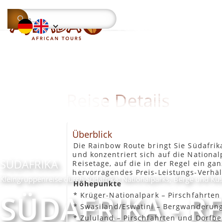
Reise Details
Überblick
Die Rainbow Route bringt Sie Südafri
und konzentriert sich auf die National
SÜDAFRIKA
Reisetage, auf die in der Regel ein g
hervorragendes Preis-Leistungs-Verhäl
Kleingruppenreise durch Südafrika: Nationalparks, Berge und Kü
Höhepunkte
SÜDAFRIKA - 
* Krüger-Nationalpark – Pirschfahrten
* Swasiland/Eswatini – Bergwanderun
* Zululand – Pirschfahrten und Dorfb