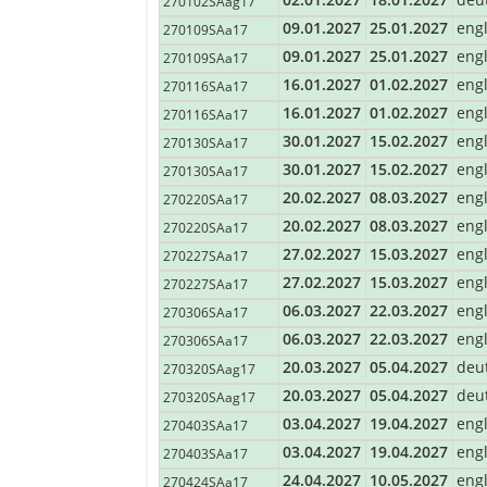
270102SAag17
Mittagessen wir von der Reiseleitung mi
09.01.2027
25.01.2027
eng
270109SAa17
Abendessen wir von der Reiseleitung mit
09.01.2027
25.01.2027
eng
270109SAa17
Tag 9: Eastern Cape Beaches
16.01.2027
01.02.2027
eng
270116SAa17
WILD COAST
16.01.2027
01.02.2027
eng
270116SAa17
Die Wild Coast ist noch ein weitgehe
30.01.2027
15.02.2027
eng
270130SAa17
anmutende Küstenabschnitte, offene 
30.01.2027
15.02.2027
eng
270130SAa17
Frühstück wir von der Reiseleitung mit 
20.02.2027
08.03.2027
eng
Mittagessen wir von der Reiseleitung mi
270220SAa17
Abendessen wir von der Reiseleitung mit
20.02.2027
08.03.2027
eng
270220SAa17
Distanz/Zeit:
27.02.2027
15.03.2027
eng
270227SAa17
±600km, 8:30 Std. tatsächliche Fahrze
von ±10 Std. erwarten.
27.02.2027
15.03.2027
eng
270227SAa17
06.03.2027
22.03.2027
eng
270306SAa17
Tag 10: Eastern Cape Beaches
06.03.2027
22.03.2027
eng
270306SAa17
WILD COAST
20.03.2027
05.04.2027
deu
270320SAag17
Der heutige Tag steht zur freien Ver
20.03.2027
05.04.2027
deu
270320SAag17
oder an den Strand zu gehen.
03.04.2027
19.04.2027
eng
270403SAa17
Frühstück wir von der Reiseleitung mit 
Mittagessen wir von der Reiseleitung mi
03.04.2027
19.04.2027
eng
270403SAa17
Abendessen wir von der Reiseleitung mit
24.04.2027
10.05.2027
eng
270424SAa17