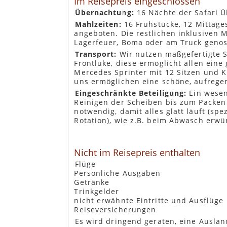
Im Reisepreis eingeschlossen
Tiere beobachten. Das ist die echte W
Übernachtung:
16 Nächte der Safari Ü
Frühstück wird von der Lodge bereitgest
Mahlzeiten:
16 Frühstücke, 12 Mittag
Mittagessen wir von der Reiseleitung mi
angeboten. Die restlichen inklusiven
Abendessen wir von der Reiseleitung mit
Lagerfeuer, Boma oder am Truck gen
Transport:
Wir nutzen maßgefertigte S
Distanz/Zeit:
Frontluke, diese ermöglicht allen ein
±100km Pirschfahrt am Nachmittag vo
Mercedes Sprinter mit 12 Sitzen und K
Opt. Aktivitäten:
uns ermöglichen eine schöne, aufrege
Nachtpirschfahrt im offenen Allradf
Eingeschränkte Beteiligung:
Ein wesent
Übernachtung:
Reinigen der Scheiben bis zum Packen 
In einem der Kruger National Park Re
notwendig, damit alles glatt läuft (sp
oder permanente Zelte.
Rotation), wie z.B. beim Abwasch erwü
Tag 4: eSwatini
Nicht im Reisepreis enthalten
KÖNIGREICH VON ESWATINI
Flüge
Die nächste Attraktion, die wir besu
Persönliche Ausgaben
für seine große Bandbreite untersch
Getränke
Feuchtwäldern. Wir erkunden das Na
Trinkgelder
stärken uns beim Abendessen, bevor 
nicht erwähnte Eintritte und Ausflüge
Frühstück wir von der Reiseleitung mit 
Reiseversicherungen
Mittagessen wir von der Reiseleitung mi
Es wird dringend geraten, eine Ausla
Abendessen wird von der Lodge als fest