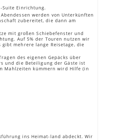
-Suite Einrichtung.
 5 Abendessen werden von Unterkünften
schaft zubereitet, die dann am
itze mit großen Schiebefenster und
chtung. Auf 5% der Touren nutzen wir
 gibt mehrere lange Reisetage, die
m Tragen des eigenen Gepäcks über
s und die Beteiligung der Gäste ist
 Chalets/Zelte – in En-Suite Chalets
 um Mahlzeiten kümmern wird Hilfe (in
atini. Das Schutzgebiet ist bekannt
es Buschland zu Bushveld und
gpanoramen. Wir entspannen und
.
kführung ins Heimat-land abdeckt. Wir