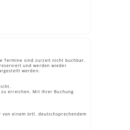
.
 mit lebhaften ländlichen Gemeinden +
handgemachten Kunstwerken finden
Wildschutzreservat, wo uns der
ene Flusses nimmt, um Vögel und
sem Reservat zuhause.
e Termine sind zurzeit nicht buchbar.
 reserviert und werden wieder
argestellt werden.
icht.
uch zum Mittagessen und erwarten
 zu erreichen. Mit Ihrer Buchung
er von einem örtl. deutschsprechendem
hrdeten Nasshörner, gefolgt von