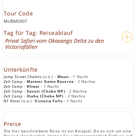
Tour Code
MUBMS007
Tag für Tag: Reiseablauf
Privat Safari vom Okavango Delta zu den
Victoriafällen
Unterkünfte
Jump Street Chalets
(o.ä.) -
Maun
- 1 Nacht
Zelt Camp
-
Moremi Game Reserve
- 2 Nächte
Zelt Camp
-
Khwai
- 1 Nacht
Zelt Camp
-
Savuti (Chobe NP)
- 2 Nächte
Zelt Camp
-
Ihaha (Chobe NP)
- 2 Nächte
N1 Hotel
(o.ä.)-
Victoria Falls
- 1 Nacht
Preise
Die hier beschriebene Reise ist ein Beispiel. Da es sich um eine
Privat-Safari handelt, können Sie selbstverständlich Einfluss auf