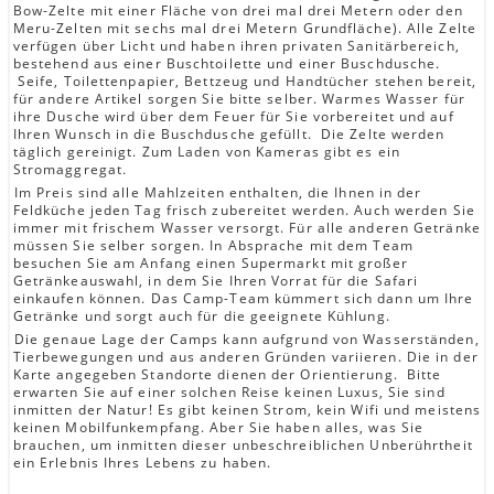
Bow-Zelte mit einer Fläche von drei mal drei Metern oder den
Meru-Zelten mit sechs mal drei Metern Grundfläche). Alle Zelte
verfügen über Licht und haben ihren privaten Sanitärbereich,
bestehend aus einer Buschtoilette und einer Buschdusche.
Seife, Toilettenpapier, Bettzeug und Handtücher stehen bereit,
für andere Artikel sorgen Sie bitte selber. Warmes Wasser für
ihre Dusche wird über dem Feuer für Sie vorbereitet und auf
Ihren Wunsch in die Buschdusche gefüllt. Die Zelte werden
täglich gereinigt. Zum Laden von Kameras gibt es ein
Stromaggregat.
Im Preis sind alle Mahlzeiten enthalten, die Ihnen in der
Feldküche jeden Tag frisch zubereitet werden. Auch werden Sie
immer mit frischem Wasser versorgt. Für alle anderen Getränke
müssen Sie selber sorgen. In Absprache mit dem Team
besuchen Sie am Anfang einen Supermarkt mit großer
Getränkeauswahl, in dem Sie Ihren Vorrat für die Safari
einkaufen können. Das Camp-Team kümmert sich dann um Ihre
Getränke und sorgt auch für die geeignete Kühlung.
Die genaue Lage der Camps kann aufgrund von Wasserständen,
Tierbewegungen und aus anderen Gründen variieren. Die in der
Karte angegeben Standorte dienen der Orientierung. Bitte
erwarten Sie auf einer solchen Reise keinen Luxus, Sie sind
inmitten der Natur! Es gibt keinen Strom, kein Wifi und meistens
keinen Mobilfunkempfang. Aber Sie haben alles, was Sie
brauchen, um inmitten dieser unbeschreiblichen Unberührtheit
ein Erlebnis Ihres Lebens zu haben.