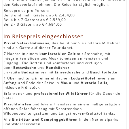
den Reiseverlauf nehmen. Die Reise ist täglich möglich.
Reisepreise pro Person:
Bei 8 und mehr Gästen: ab € 2.434,00
Bei 4 bis 7 Gästen: ab € 2.559,00
Bei 2 - 3 Gästen: ab € 4.684,00
Im Reisepreis eingeschlossen
Privat Safari Botswana
, das heißt nur Sie und Ihre Mitfahrer
sind als Gäste auf dieser Tour dabei.
7 Nächte in einem
komfortablen Zelt
mit Stehhöhe, mit
integrierten Böden und Moskitonetzen an Fenstern und
Eingang. Die Betten sind komfortabel und verfügen
über
Bettwäsche
und
Handtücher
.
En -suite
Badezimmer
mit
Eimerdusche
und
Buschtoilette
1 Übernachtung in einer einfachen
Lodge/Hotel
jeweils am
Anfang und Ende der Reise in
Maun
und
Victoria Falls
,
inklusive Frühstück
Erfahrener und
professioneller Wildführer
für die Dauer der
Safari.
Pirschfahrten
und lokale Transfers in einem maßgefertigten
offenen Safarifahrzeug mit Schattendach,
Wildbeobachtungssitzen und Langstrecken-Kraftstofftanks.
Alle
Eintritts- und Campinggebühren
in den Nationalparks
und Wildreservaten.