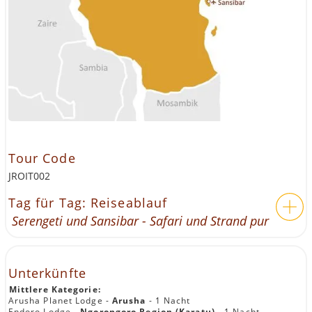
Tour Code
JROIT002
Tag für Tag: Reiseablauf
Serengeti und Sansibar - Safari und Strand pur
Unterkünfte
Mittlere Kategorie:
Arusha Planet Lodge -
Arusha
- 1 Nacht
Endoro Lodge -
Ngorongoro Region (Karatu)
- 1 Nacht