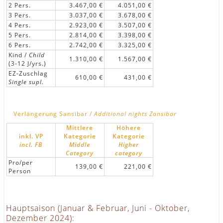
2 Pers.
3.467,00 €
4.051,00 €
3 Pers.
3.037,00 €
3.678,00 €
4 Pers.
2.923,00 €
3.507,00 €
5 Pers.
2.814,00 €
3.398,00 €
6 Pers.
2.742,00 €
3.325,00 €
Kind /
Child
1.310,00 €
1.567,00 €
(3-12 J/yrs.)
EZ-Zuschlag
610,00 €
431,00 €
Single supl.
Verlängerung Sansibar /
Additional nights Zansibar
Mittlere
Höhere
inkl. VP
Kategorie
Kategorie
incl. FB
Middle
Higher
Category
category
Pro/per
139,00 €
221,00 €
Person
Hauptsaison (Januar & Februar, Juni - Oktober,
Dezember 2024):