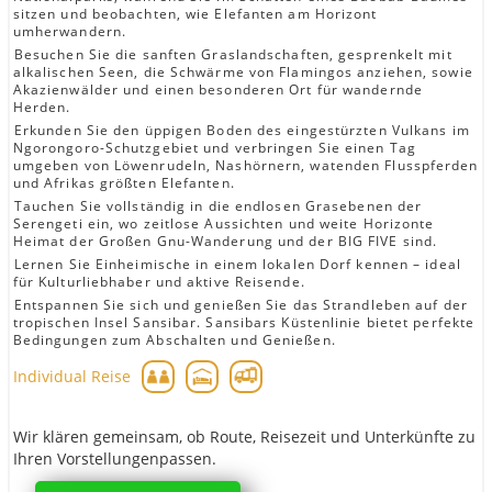
sitzen und beobachten, wie Elefanten am Horizont
umherwandern.
Besuchen Sie die sanften Graslandschaften, gesprenkelt mit
alkalischen Seen, die Schwärme von Flamingos anziehen, sowie
Akazienwälder und einen besonderen Ort für wandernde
Herden.
Erkunden Sie den üppigen Boden des eingestürzten Vulkans im
Ngorongoro-Schutzgebiet und verbringen Sie einen Tag
umgeben von Löwenrudeln, Nashörnern, watenden Flusspferden
und Afrikas größten Elefanten.
Tauchen Sie vollständig in die endlosen Grasebenen der
Serengeti ein, wo zeitlose Aussichten und weite Horizonte
Heimat der Großen Gnu-Wanderung und der BIG FIVE sind.
Lernen Sie Einheimische in einem lokalen Dorf kennen – ideal
für Kulturliebhaber und aktive Reisende.
Entspannen Sie sich und genießen Sie das Strandleben auf der
tropischen Insel Sansibar. Sansibars Küstenlinie bietet perfekte
Bedingungen zum Abschalten und Genießen.
Individual Reise
Wir klären gemeinsam, ob Route, Reisezeit und Unterkünfte zu
Ihren Vorstellungenpassen.