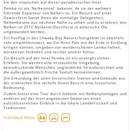
Sie den tropischen auf dieser paradiesischen Insel.
Pemba ist als 'Nelkeninsel' bekannt, da sie der weltweit
führende Exporteur von Nelken ist. Ein Besuch auf einer
Gewürzfarm bietet Ihnen die einmalige Gelegenheit,
Nelkenbäume aus nächster Nähe zu sehen und zu erfahren, wie
Nelken im ZSTC Nelkenöl-Destillerie in ätherische Öle
umgewandelt werden.
Ein Ausflug in das Chwaka Bay Naturschutzgebiet ist ebenfalls
sehr empfehlenswert, wo Sie Ihren Puls mit der Erde in Einklang
bringen können, umgeben von wunderschönen Landschaften,
attraktiven Stränden und reicher antiker Kultur.
Ein Besuch auf der Insel Pemba ist ein unvergessliches
Erlebnis. Sie werden eine erstaunliche Umgebung,
beeindruckende Menschen, unglaubliche Strandansichten und
die außergewöhnlich frische Seeluft kennenlernen.
Die Erkundung der alten historischen Stätten und Gebäude aus
der arabischen Ära verleiht Ihrem Besuch eine historische
Bedeutung.
Zudem bietet eine Tour durch Gebiete mit Nelkenplantagen und
anderen auf der Insel angebauten Gewürzen einen
aufschlussreichen Einblick in die lokale Landwirtschaft und
Traditionen.
Individual Reise